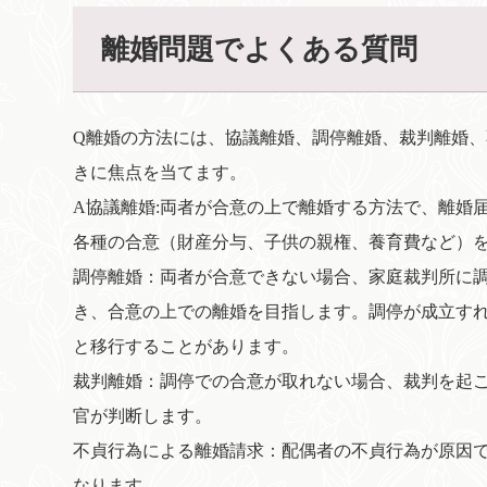
離婚問題でよくある質問
Q離婚の方法には、協議離婚、調停離婚、裁判離婚
きに焦点を当てます。
A協議離婚:両者が合意の上で離婚する方法で、離婚
各種の合意（財産分与、子供の親権、養育費など）
調停離婚：両者が合意できない場合、家庭裁判所に
き、合意の上での離婚を目指します。調停が成立す
と移行することがあります。
裁判離婚：調停での合意が取れない場合、裁判を起
官が判断します。
不貞行為による離婚請求：配偶者の不貞行為が原因
なります。