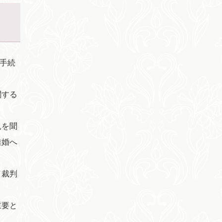
手続
関する
。
見を聞
離婚へ
、裁判
重要と